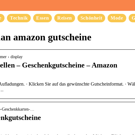
e
Technik
Essen
Reisen
Schönheit
Mode
G
n amazon gutscheine
mer › display
ellen – Geschenkgutscheine – Amazon
ufladungen. · Klicken Sie auf das gewünschte Gutscheinformat. · Wä
 …
e-Geschenkkarten-…
enkgutscheine