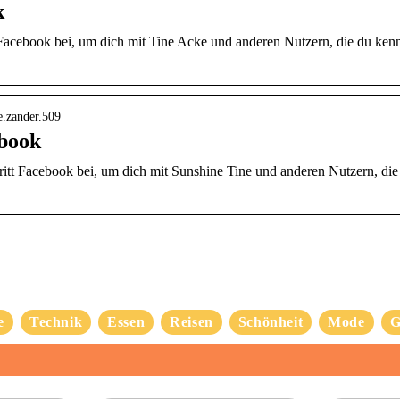
k
 Facebook bei, um dich mit Tine Acke und anderen Nutzern, die du kenn
ne.zander.509
ebook
ritt Facebook bei, um dich mit Sunshine Tine und anderen Nutzern, die
e
Technik
Essen
Reisen
Schönheit
Mode
G