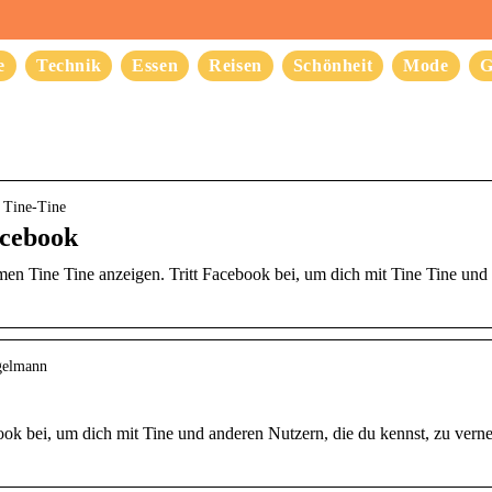
e
Technik
Essen
Reisen
Schönheit
Mode
G
› Tine-Tine
acebook
en Tine Tine anzeigen. Tritt Facebook bei, um dich mit Tine Tine und
egelmann
book bei, um dich mit Tine und anderen Nutzern, die du kennst, zu ver