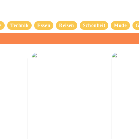
e
Technik
Essen
Reisen
Schönheit
Mode
G