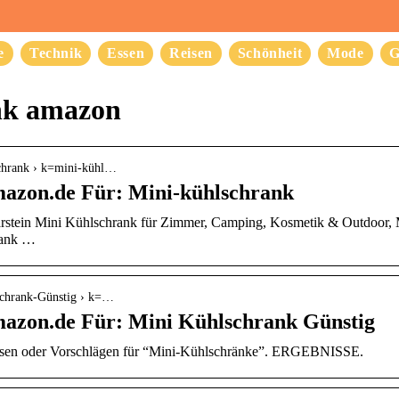
e
Technik
Essen
Reisen
Schönheit
Mode
G
nk amazon
schrank › k=mini-kühl…
mazon.de Für: Mini-kühlschrank
rstein Mini Kühlschrank für Zimmer, Camping, Kosmetik & Outdoor, 
rank …
schrank-Günstig › k=…
mazon.de Für: Mini Kühlschrank Günstig
issen oder Vorschlägen für “Mini-Kühlschränke”. ERGEBNISSE.